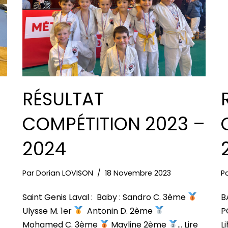
RÉSULTAT
COMPÉTITION 2023 –
2024
Par
Dorian LOVISON
18 Novembre 2023
P
Saint Genis Laval : Baby : Sandro C. 3ème
B
Ulysse M. 1er
Antonin D. 2ème
P
Mohamed C. 3ème
Mayline 2ème
…
Lire
L