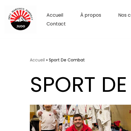
Accueil
À propos
Nos c
Aller
Contact
Au
Contenu
Accueil
»
Sport De Combat
SPORT D