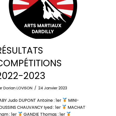
RÉSULTATS
COMPÉTITIONS
2022-2023
ar
Dorian LOVISON
24 Janvier 2023
ABY Judo DUPONT Antoine : 1er
MINI-
OUSSINS CHAUVANCY Iyed : 1er
MACHAT
iham : 1er
GANDIE Thomas : 1er